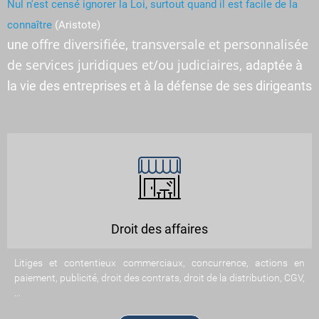
Nul n'est censé ignorer la Loi, surtout quand il est facile de la
connaître
(Aristote)
offre diversifiée, transversale et personnalisée
une
de services juridiques et/ou judiciaires,
adaptée à
la vie des entreprises et à la défense de ses dirigeants
Droit des affaires
Litiges et contentieux commerciaux, concurrence, actions en
paiement, publicité, droit des contrats, droit de la distribution, CGV,
...