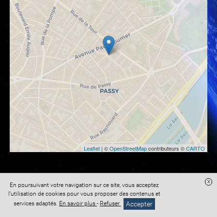
Leaflet
| ©
OpenStreetMap
contributeurs ©
CARTO
x
En poursuivant votre navigation sur ce site, vous acceptez
Site réalisé avec
Digital Avocat
l'utilisation de cookies pour vous proposer des contenus et
Accès administration
Confidentialité
Conditions Générales de Vente
Accepter
services adaptés.
En savoir plus
-
Refuser
Mentions légales