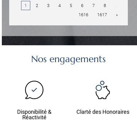
1
2
3
4
5
6
7
8
...
1616
1617
»
Nos engagements
Disponibilité &
Clarté des Honoraires
Réactivité