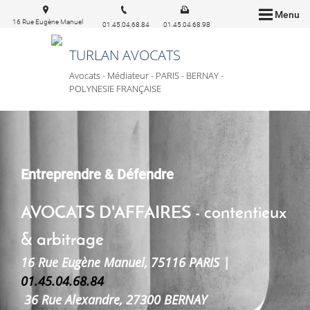
Menu
16 Rue Eugène Manuel
01.45.04.68.84
01.45.04.68.98
75016 Paris
TURLAN AVOCATS
Avocats - Médiateur - PARIS - BERNAY -
POLYNESIE FRANÇAISE
Entreprendre & Défendre
AVOCATS D'AFFAIRES - contentieux
& arbitrage
16 Rue Eugène Manuel, 75116 PARIS |
01.45.04.68.84
36 Rue Alexandre, 27300 BERNAY