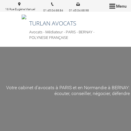
Menu
16 Rue Eugène Manuel
01.45.04.68.84
01.45.04.68.98
75016 Paris
TURLAN AVOCATS
Avocats - Médiateur - PARIS - BERNAY -
POLYNESIE FRANÇAISE
Votre cabinet d'avocats à PARIS et en Normandie à BERNAY:
écouter, conseiller, négocier, défendre