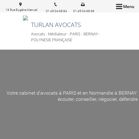
Menu
16 Rue Eugène Manuel
01.45.04.68.84
01.45.04.68.98
75016 Paris
TURLAN AVOCATS
Avocats - Médiateur - PARIS - BERNAY -
POLYNESIE FRANÇAISE
Votre cabinet d'avocats à PARIS et en Normandie à BERNAY:
écouter, conseiller, négocier, défendre