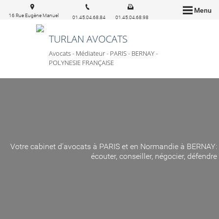
Menu
16 Rue Eugène Manuel
01.45.04.68.84
01.45.04.68.98
75016 Paris
TURLAN AVOCATS
Avocats - Médiateur - PARIS - BERNAY -
POLYNESIE FRANÇAISE
Votre cabinet d'avocats à PARIS et en Normandie à BERNAY:
écouter, conseiller, négocier, défendre