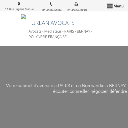
Menu
16 Rue Eugène Manuel
01.45.04.68.84
01.45.04.68.98
75016 Paris
TURLAN AVOCATS
Avocats - Médiateur - PARIS - BERNAY -
POLYNESIE FRANÇAISE
Votre cabinet d'avocats à PARIS et en Normandie à BERNAY:
écouter, conseiller, négocier, défendre