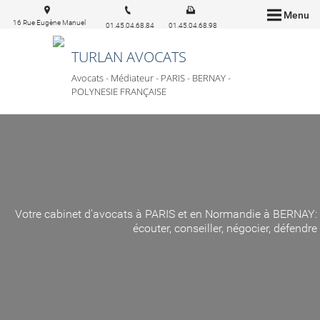
Menu
16 Rue Eugène Manuel
01.45.04.68.84
01.45.04.68.98
75016 Paris
TURLAN AVOCATS
Avocats - Médiateur - PARIS - BERNAY -
POLYNESIE FRANÇAISE
Votre cabinet d'avocats à PARIS et en Normandie à BERNAY:
écouter, conseiller, négocier, défendre