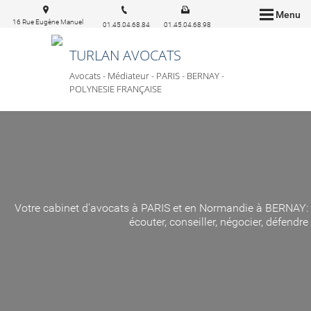
Menu
16 Rue Eugène Manuel
01.45.04.68.84
01.45.04.68.98
75016 Paris
TURLAN AVOCATS
Avocats - Médiateur - PARIS - BERNAY -
POLYNESIE FRANÇAISE
Votre cabinet d'avocats à PARIS et en Normandie à BERNAY:
écouter, conseiller, négocier, défendre