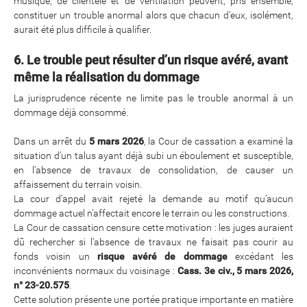
musique, de clientèle et de ventilation peuvent, pris ensemble,
constituer un trouble anormal alors que chacun d’eux, isolément,
aurait été plus difficile à qualifier.
6. Le trouble peut résulter d’un risque avéré, avant
même la réalisation du dommage
La jurisprudence récente ne limite pas le trouble anormal à un
dommage déjà consommé.
Dans un arrêt du
5 mars 2026
, la Cour de cassation a examiné la
situation d’un talus ayant déjà subi un éboulement et susceptible,
en l’absence de travaux de consolidation, de causer un
affaissement du terrain voisin.
La cour d’appel avait rejeté la demande au motif qu’aucun
dommage actuel n’affectait encore le terrain ou les constructions.
La Cour de cassation censure cette motivation : les juges auraient
dû rechercher si l’absence de travaux ne faisait pas courir au
fonds voisin un
risque avéré de dommage
excédant les
inconvénients normaux du voisinage :
Cass. 3e civ., 5 mars 2026,
n° 23-20.575
.
Cette solution présente une portée pratique importante en matière