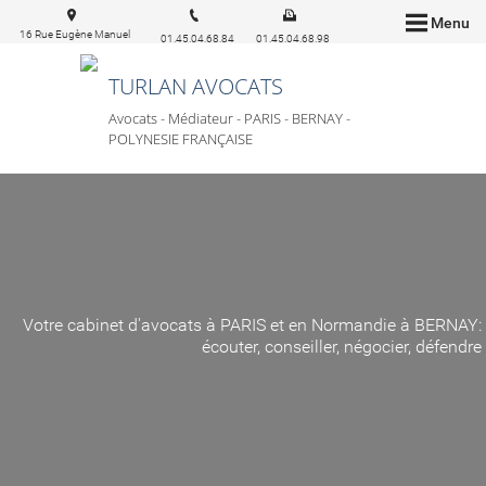
Menu
16 Rue Eugène Manuel
01.45.04.68.84
01.45.04.68.98
75016 Paris
TURLAN AVOCATS
Avocats - Médiateur - PARIS - BERNAY -
POLYNESIE FRANÇAISE
Votre cabinet d'avocats à PARIS et en Normandie à BERNAY:
écouter, conseiller, négocier, défendre